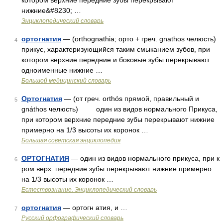
котором верхние передние зубы перекрывают
нижние&#8230; …
Энциклопедический словарь
ортогнатия
— (orthognathia; орто + греч. gnathos челюсть)
4
прикус, характеризующийся таким смыканием зубов, при
котором верхние передние и боковые зубы перекрывают
одноименные нижние …
Большой медицинский словарь
Ортогнатия
— (от греч. orthós прямой, правильный и
5
gnáthos челюсть) один из видов нормального Прикуса,
при котором верхние передние зубы перекрывают нижние
примерно на 1/3 высоты их коронок …
Большая советская энциклопедия
ОРТОГНАТИЯ
— один из видов нормального прикуса, при к
6
ром верх. передние зубы перекрывают нижние примерно
на 1/3 высоты их коронок …
Естествознание. Энциклопедический словарь
ортогнатия
— ортогн атия, и …
7
Русский орфографический словарь