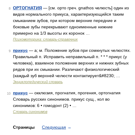
ОРТОГНАТИЯ
— [см. орто греч. gnathos челюсть] один из
8
видов нормального прикуса, характеризующийся таким
смыканием зубов, при котором верхние передние и
боковые зубы перекрывают одноименные нижние
примерно на 1/3 высоты их коронок …
Психомоторика: cловарь-справочник
прикус
— а; м. Положение зубов при сомкнутых челюстях.
9
Правильный п. Исправить неправильный п. * * * прикус (у
человека), взаимное положение верхних и нижних зубных
рядов при их смыкании. Различают физиологический
(каждый зуб верхней челюсти контактирует&#8230; …
Энциклопедический словарь
прикус
— окклюзия, прогнатия, прогения, ортогнатия
10
Словарь русских синонимов. прикус сущ., кол во
синонимов: 6 • гомодонт (2) • …
Словарь синонимов
Страницы
Следующая
→